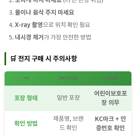
토하게 하지 마세요
(더 큰 손상 위험)
물이나 음식 주지 마세요
X-ray 촬영
으로 위치 확인 필요
내시경 제거
가 가장 안전한 방법
🛒 전지 구매 시 주의사항
구분
현재 (2025년)
2026년부터
어린이보호포
포장 형태
일반 포장
장 의무
제품명, 브랜
KC마크 + 인
확인 방법
드 확인
증번호 확인