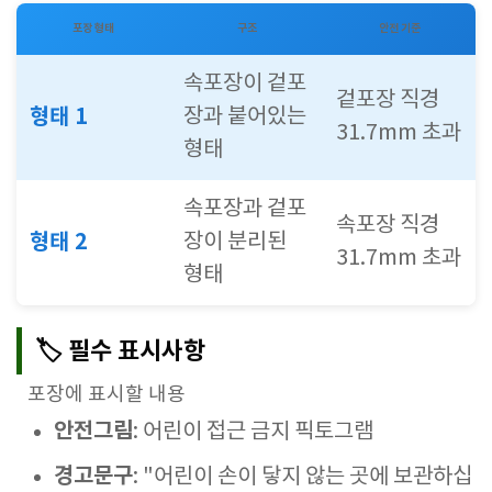
포장 형태
구조
안전 기준
속포장이 겉포
겉포장 직경
형태 1
장과 붙어있는
31.7mm 초과
형태
속포장과 겉포
속포장 직경
형태 2
장이 분리된
31.7mm 초과
형태
🏷️ 필수 표시사항
포장에 표시할 내용
안전그림
: 어린이 접근 금지 픽토그램
경고문구
: "어린이 손이 닿지 않는 곳에 보관하십