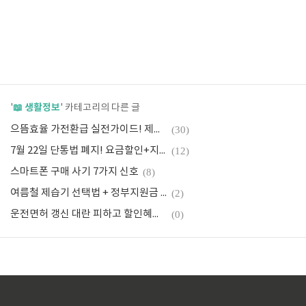
📖 생활정보
'
' 카테고리의 다른 글
으뜸효율 가전환급 실전가이드! 제습기도 30만원 환급
(30)
7월 22일 단통법 폐지! 요금할인+지원금 동시 받는 법
(12)
스마트폰 구매 사기 7가지 신호
(8)
여름철 제습기 선택법 + 정부지원금 최대 30만원
(2)
운전면허 갱신 대란 피하고 할인혜택까지
(0)