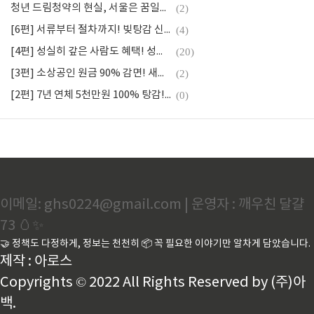
청년 드림청약의 현실, 서울은 꿈일까?
(2)
[6편] 서류부터 절차까지! 빚탕감 신청 완벽가이드
(4)
[4편] 성실히 갚은 사람도 혜택! 성실상환자 지원프로그램
(20)
[3편] 소상공인 원금 90% 감면! 새출발기금 완전정복
(2)
[2편] 7년 연체 5천만원 100% 탕감! 신청조건 (배드뱅크)
(0)
이메일: ghs0224@gmail.com | 운영자 : 깨우친 달걀
73 🥚✨
🤝 정책도 다정하게, 정보는 천천히 📦 꼭 필요한 이야기만 알차게 담았습니다.
제작 : 아로스
Copyrights © 2022 All Rights Reserved by (주)아
백.