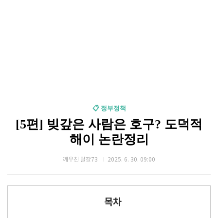
📋 정부정책
[5편] 빚갚은 사람은 호구? 도덕적
해이 논란정리
깨우친 달걀73
2025. 6. 30. 09:00
목차