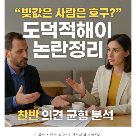
빚갚은 사람은 호구? 도덕적해이 논란정리