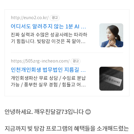
http://euno2.co.kr/
광고
어디서도 알려주지 않는 1분 AI 자
가진단
진짜 실력과 수많은 성공사례는 따라하
기 힘듭니다. 빚탕감 이것은 꼭 알아야
합니다
https://505zrg-incheon.com/
광고
인천개인회생 법무법인 지름길 합
리적인 수임료
개인회생파산 무료 상담 / 수임료 분납
가능 / 풍부한 실무 경험 / 힘들고 어려
운 면책까지의 길, 지름길이 끝까지 도
와드립니다.
안녕하세요. 깨우친달걀73입니다 😊
지금까지 빚 탕감 프로그램의 혜택들을 소개해드렸는