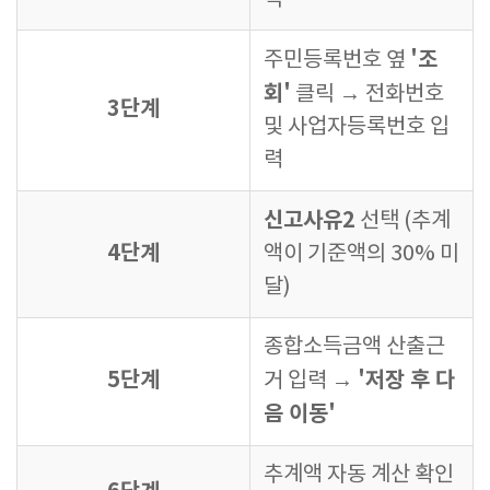
'조
주민등록번호 옆
회'
클릭 → 전화번호
3단계
및 사업자등록번호 입
력
신고사유2
선택 (추계
4단계
액이 기준액의 30% 미
달)
종합소득금액 산출근
5단계
'저장 후 다
거 입력 →
음 이동'
추계액 자동 계산 확인