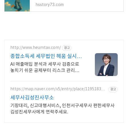
hsstory73.com
http://www.heumtax.com/
광고
종합소득세 세무법인 헤움 실시간
카톡 상담 지원
AI 매출매입 분석과 세무사 검증으로
놓치기 쉬운 공제부터 리스크 관리까
지! 전국 30여 개 지점, 200여 명의 세
무 인력 대기
https://map.naver.com/v5/entry/place/119518341
광고
2
세무사김성진사무소
기장대리, 신고대행서비스, 인천서구세무사 편한세무사
김성진세무사에게 연락주세요.