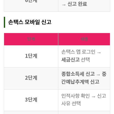
6단계
신고 완료
→
손택스 모바일 신고
단계
내용
손택스 앱 로그인 →
1단계
세금신고
선택
종합소득세 신고
중
→
2단계
간예납추계액 신고
인적사항 확인 → 신고
3단계
사유 선택