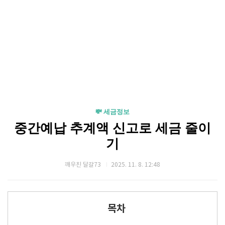
💸 세금정보
중간예납 추계액 신고로 세금 줄이
기
깨우친 달걀73
2025. 11. 8. 12:48
목차