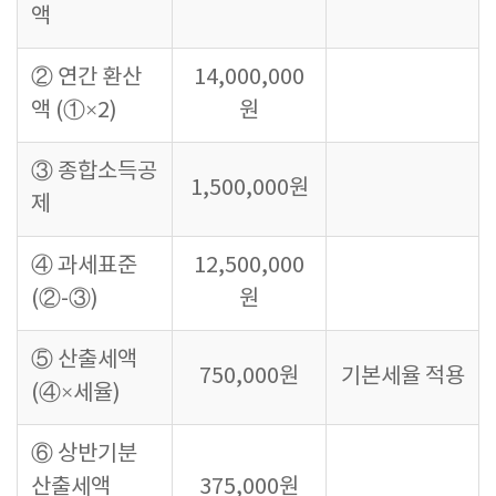
액
② 연간 환산
14,000,000
액 (①×2)
원
③ 종합소득공
1,500,000원
제
④ 과세표준
12,500,000
(②-③)
원
⑤ 산출세액
750,000원
기본세율 적용
(④×세율)
⑥ 상반기분
산출세액
375,000원