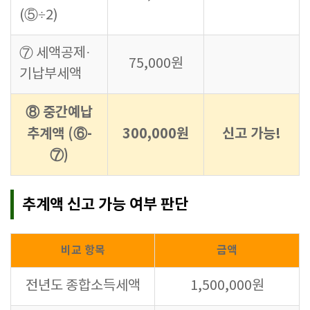
(⑤÷2)
⑦ 세액공제·
75,000원
기납부세액
⑧ 중간예납
추계액 (⑥-
300,000원
신고 가능!
⑦)
추계액 신고 가능 여부 판단
비교 항목
금액
전년도 종합소득세액
1,500,000원