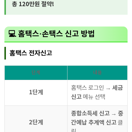
총 120만원 절약!
💻 홈택스·손택스 신고 방법
홈택스 전자신고
단계
내용
세금
홈택스 로그인 →
1단계
신고
메뉴 선택
종합소득세 신고
중
→
2단계
간예납 추계액 신고
클
릭