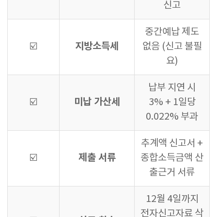
신고
중간예납 제도
지방소득세
☑️
없음 (신고 불필
요)
납부 지연 시
미납 가산세
☑️
3% + 1일당
0.022% 부과
추계액 신고서 +
제출 서류
☑️
종합소득금액 산
출근거 서류
12월 4일까지
전자신고자료 삭