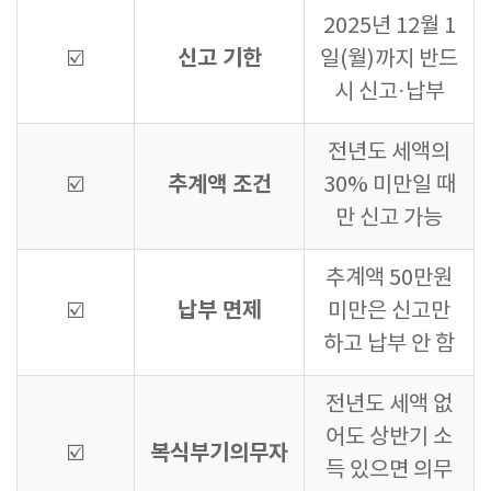
2025년 12월 1
신고 기한
☑️
일(월)까지 반드
시 신고·납부
전년도 세액의
추계액 조건
☑️
30% 미만일 때
만 신고 가능
추계액 50만원
납부 면제
☑️
미만은 신고만
하고 납부 안 함
전년도 세액 없
어도 상반기 소
복식부기의무자
☑️
득 있으면 의무