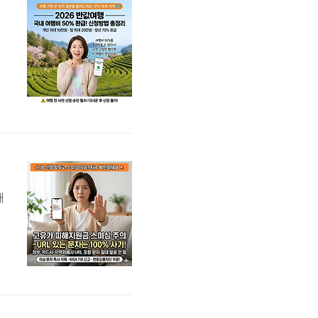
대
가
•
5
깨
부
막
절