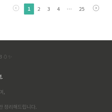
 추경 규모: 26조 2,000억원 / 지원금 예산 4조 8,0..
1
2
3
4
···
25
3 🥚✨
백.
며,
보만 정리해드립니다.