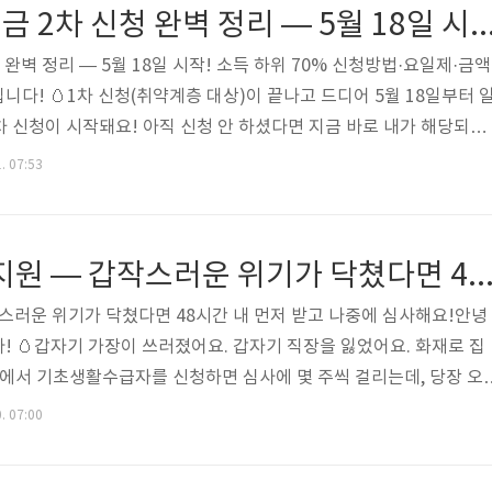
앱 푸시도 발송 안 함!• 포털 검색 시 광고로 뜨는 피싱사이트 주의!• 스
고유가 피해지원금 2차 신청 완벽 정리 — 5월 18일 시작! 소득 하위 70% 신
완벽 정리 — 5월 18일 시작! 소득 하위 70% 신청방법·요일제·금액
다! 🥚1차 신청(취약계층 대상)이 끝나고 드디어 5월 18일부터 
2차 신청이 시작돼요! 아직 신청 안 하셨다면 지금 바로 내가 해당되는
요. 신청 다음 날 바로 포인트가 충전되고, 8월 31일까지 동네 소상
. 07:53
1주일 남았어요! 😊📌 2차 신청 핵심 요약• 신청 기간: 5월 18일(월)
:00• 대상: 소득 하위 70% 일반 가구 + 1차 미신청 취약계층• 첫 주 요일
(금)부터 요일제 해제• 신청 다음 날 포인트 충전 (온라..
2026 긴급복지지원 — 갑작스러운 위기가 닥쳤다면 48시간 내 먼저 받고 나중에 
작스러운 위기가 닥쳤다면 48시간 내 먼저 받고 나중에 심사해요!안녕
! 🥚갑자기 가장이 쓰러졌어요. 갑자기 직장을 잃었어요. 화재로 집
황에서 기초생활수급자를 신청하면 심사에 몇 주씩 걸리는데, 당장 오
야 할까요? 바로 이럴 때 쓰는 제도가 긴급복지지원이에요. 심사 전에
. 07:00
는 선지원 후심사 방식으로 48시간 이내에 생계비를 받을 수 있어요
 확인하세요 😊📌 2026 긴급복지지원 핵심 요약• 특징: 선지원 후심