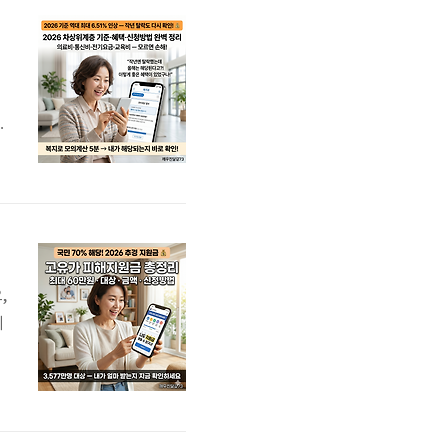
중
조
부
수
기
,
에
만
인