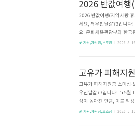
2026 반값여행(지역사랑 휴
세요, 깨우친달걀73입니다!
요. 문화체육관광부와 한국관
여행비의 50%를 모바일 지
💰 지원,지원금,보조금
2026. 5. 16
20만원이에요. 단, 여행 가
장 중요한 포인트예요 😊📌
주관: 문화체육관광부 + 한국관
0% 환급 (..
고유가 피해지원금 스미싱·보
우친달걀73입니다! 🥚5월
심이 높아진 만큼, 이를 악
동통신 3사, KISA(한국인
💰 지원,지원금,보조금
2026. 5. 15
·카드사·지역화폐사는 URL
을 수 있어요 😊📌 핵심 