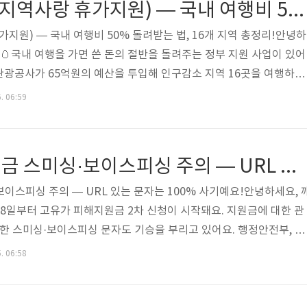
2026 반값여행(지역사랑 휴가지원) — 국내 여행비 50% 돌려받는 법, 16개 지역 총정리!
가지원) — 국내 여행비 50% 돌려받는 법, 16개 지역 총정리!안녕하
 🥚국내 여행을 가면 쓴 돈의 절반을 돌려주는 정부 지원 사업이 있어
광공사가 65억원의 예산을 투입해 인구감소 지역 16곳을 여행하면
역사랑상품권으로 환급해줘요! 개인 최대 10만원, 2인 이상 팀은 최
. 06:59
기 전에 반드시 사전 신청과 승인을 받아야 환급이 돼요. 이것 하나가 
 2026 반값여행 핵심 요약• 정식 명칭: 지역사랑 휴가지원 (반값여행)
광공사 / 예산 65억원• 대상: 만 18세 이상 누구나• 혜택: 여행비 
고유가 피해지원금 스미싱·보이스피싱 주의 — URL 있는 문자는 100% 사기예요!
이스피싱 주의 — URL 있는 문자는 100% 사기예요!안녕하세요, 
 18일부터 고유가 피해지원금 2차 신청이 시작돼요. 지원금에 대한 관
용한 스미싱·보이스피싱 문자도 기승을 부리고 있어요. 행정안전부, 이
터넷진흥원) 모두 강력하게 경고하고 있어요. 핵심은 딱 하나예요. "정
. 06:58
이 포함된 문자를 절대 보내지 않아요!" 이것만 알아도 사기 피해를 
요약 — 이것만 기억하세요!• 정부·카드사·지역화폐사: URL 포함 문자 