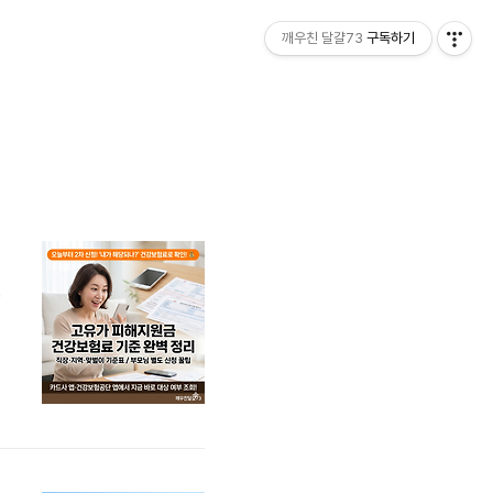
깨우친 달걀73
구독하기
면 확인!
안
신
금