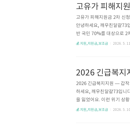
대 발송 안 함!• 배너 링크·
미싱 의심 신고: ..
고유가 피해지원금 2차 신청 
안녕하세요, 깨우친달걀73입니
반 국민 70%를 대상으로 
지 확인하고 미리 준비해두세
💰 지원,지원금,보조금
2026. 5. 11
인 가게에서 쓸 수 있어요.딱 
09:00 ~ 7월 3일(금) 18
제: 5.18~5.22 / 5.23
2026 긴급복지지원 — 갑
하세요, 깨우친달걀73입니다
을 잃었어요. 이런 위기 상
먹을 것도 없다면 어떻게 해
💰 지원,지원금,보조금
2026. 5. 10
먼저 지원하고 나중에 심사하
위기에 처한 분들, 지금 바로