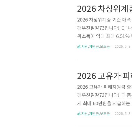
사 — 위기상황 확인 후 48시
소득 기준: 월 192만 ..
2026 차상위계층 기준 대
깨우친달걀73입니다! 🥚"나
위소득이 역대 최대 6.51
금 초과해서 탈락하셨던 분도
💰 지원,지원금,보조금
2026. 5. 9.
터 통신비·전기요금·교육비까
없어요. 지금 바로 확인해보세
준 중위소득 50% 이하• 202
구 기준: ..
2026 고유가 피해지원금 총
깨우친달걀73입니다! 🥚 
게 최대 60만원을 지급하는
지 지금 바로 확인해보세요 😊
💰 지원,지원금,보조금
2026. 5. 3.
명• 금액: 1인당 최소 10만
트 (지역 가맹점 사용)• 1차