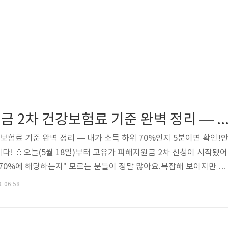
고유가 피해지원금 2차 건강보험료 기준 완벽 정리 — 내가 소득 하위 70%인지 5분이
보험료 기준 완벽 정리 — 내가 소득 하위 70%인지 5분이면 확인!
다! 🥚오늘(5월 18일)부터 고유가 피해지원금 2차 신청이 시작됐어
위 70%에 해당하는지" 모르는 분들이 정말 많아요.복잡해 보이지만 기
년 3월에 납부한 건강보험료예요. 오늘 내 건강보험료를 확인하고 바로 
. 06:58
📌 핵심 요약• 판단 기준: 2026년 3월 납부 건강보험료 (본인부담
월 30일 주민등록표상 동일 세대• 2차 신청: 5월 18일(월) 09:00 ~ 7
신청 가능: 출생연도 끝자리 1·6• 5.23(토)부터 요일제 해제 ..