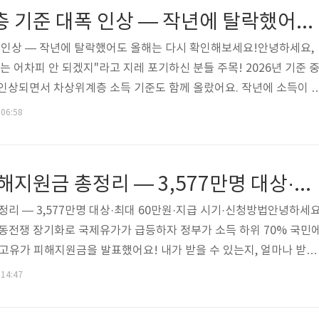
간 이내 먼저 지원!• 소득 기준: 기준 중위소득 75% 이하• 1인 가구
2026 차상위계층 기준 대폭 인상 — 작년에 탈락했어도 올해는 다시 확인해보세요!
폭 인상 — 작년에 탈락했어도 올해는 다시 확인해보세요!안녕하세요,
는 어차피 안 되겠지"라고 지레 포기하신 분들 주목! 2026년 기준 
% 인상되면서 차상위계층 소득 기준도 함께 올랐어요. 작년에 소득이 
, 올해는 새 기준으로 해당될 수 있어요. 차상위계층이 되면 의료비
 06:58
지 다양한 혜택을 받을 수 있는데, 신청하지 않으면 단 1원도 받을 
요 😊📌 2026 차상위계층 핵심 요약• 기준: 가구의 소득인정액이 
6 중위소득: 역대 최대 6.51% 인상! (1인 가구 7.20% 인상)• 1인 가
2026 고유가 피해지원금 총정리 — 3,577만명 대상·최대 60만원·지급 시기·신청방법
정리 — 3,577만명 대상·최대 60만원·지급 시기·신청방법안녕하세요
중동전쟁 장기화로 국제유가가 급등하자 정부가 소득 하위 70% 국민
 고유가 피해지원금을 발표했어요! 내가 받을 수 있는지, 얼마나 받는
📌 고유가 피해지원금 핵심 요약• 대상: 소득 하위 70% 약 3,577
 14:47
원 ~ 최대 60만원 (지역·소득별 차등)• 지급 방식: 지역화폐 / 카드 포
 지급 (기초수급자·차상위): 4월 말~5월 초 자동 지급• 2차 지급 (일반