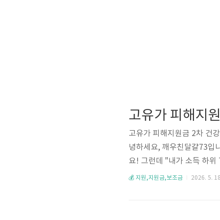
고유가 피해지원금 2차 건강
녕하세요, 깨우친달걀73입니
요! 그런데 "내가 소득 하
준은 딱 하나예요. 2026
💰 지원,지원금,보조금
2026. 5. 18
청 가능한지 체크해보세요 😊
기준)• 가구 기준: 2026년 3
월 3일(금) 18:00• 5.18 