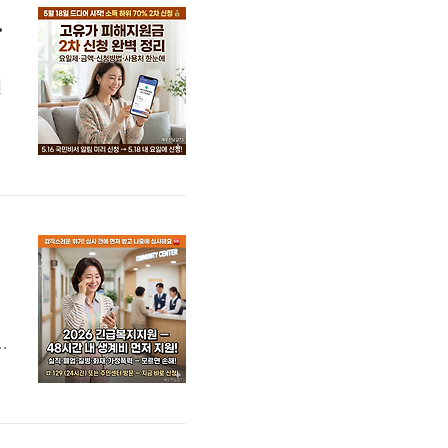
청방법·요일제·금액
일
공
심사해요!
늘
.