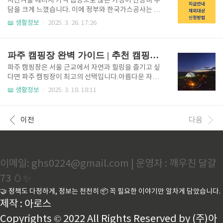
지난겨울 에너지 가격 급등으로 많은 가정이 난방비 부
W (스노)다양한 AI 필터 제공셀카 → 지브리 감성으로
담을 크게 느꼈습니다. 이에 정부와 한국가스공사는 전
원클릭 변환!Prisma (프리즈마)예술 효과로 사진을 그
국민 에너지 위기 극복 캠페인의 하나로 도시가스 캐시
📖 생활정보
2025. 3. 26. 17:26
림처럼 변환지브리풍 필터 선택 가능AI Mirror사진 업
백 제도를 시행하고 있습니다. 이번 포스팅은 도시가스
로드 후 지브리 스타일 캐릭터로 변환무료 체험 후 유료
캐시백 정의, 지급안내. 제외대상, 신청방법 등을 정리
구독Midjourney (미드저니)Dis..
해 보겠습니다. 도시가스 캐시백 제도도시가스 캐시백
파주 캠핑장 완벽 가이드 | 추천 캠핑장, 애견동반, 글램핑까지!
제도란?도시가스 캐시백 제도는 가정에서 겨울철 난방
용 도시가스 사용량을 줄이면 그 절감분에 대해 현금으
파주 캠핑장은 서울 근교에서 자연과 힐링을 즐기고 싶
로 돌려주는 정부 지원 제도입니다. 동절기(12월~3월)
다면 파주 캠핑장이 최고의 선택입니다.아름다운 자연
동안 전년도 대비 3% 이상 도시가스를 절약하면 절약
환경, 편리한 시설, 다양한 즐길거리가 있어, 가족, 연
📖 생활정보
2025. 3. 18. 18:11
량에 따라 현금 캐시백을 지급하며, 절감률이 높을수록
인, 친구 누구와 가도 완벽한 여행지입니다.이번 포스팅
더 많은 혜택을 받게 됩니다. 최대 30%까지만 인정되
에서는 파주 갬핑장의 추천 장소부터 애견 동반 가능한
며(30% 초과분은 캐시백 계산에서 제외됩니다.) 참여
곳, 인기 있는 글램핑장까지 꼼꼼히 소개하겠습니다. 파
이전
다음
대상1. 도시가스 캐..
주 캠핑장 추천 10곳 파주 캠핑장 완벽 가이드 | 추천 캠
핑장, 애견동반, 글램핑까지!파주 캠핑장은 서울 근교
에서 자연과 힐링을 즐기고 싶다면 파주 캠핑장이 최고
의 선택입니다.아름다운 자연환경, 편리한 시설, 다양한
이메일: ghs0224@gmail.com | 운영자 : 깨우친 달걀
즐길거리가 있어, 가족, 연인, 친구 누구와 가도 완벽한
hsstory73.com 1. 동화힐링캠프특징: 넓고 쾌적한 시
73 🥚✨
설, 글램핑 특화되었습니다.시설: 수영장, 레스토랑, 바..
🤝 정책도 다정하게, 정보는 천천히 📦 꼭 필요한 이야기만 알차게 담았습니다.
제작 : 아로스
Copyrights © 2022 All Rights Reserved by (주)아