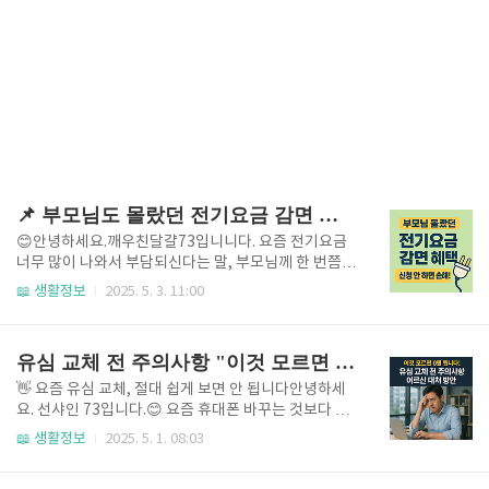
📌 부모님도 몰랐던 전기요금 감면 혜택, 2025년엔 꼭 신청하세요!
😊안녕하세요.깨우친달걀73입니니다. 요즘 전기요금
너무 많이 나와서 부담되신다는 말, 부모님께 한 번쯤은
들어보셨을 거예요.2025년 기준으로 전기요금 감면 혜
📖 생활정보
2025. 5. 3. 11:00
택이 대폭 확대되었지만, 신청하지 않으면 자동 적용되
지 않습니다.✅ 전기요금 감면 대상자 (2025년 기준)만
65세 이상 기초생활수급자장애인/국가유공자 등록자3
유심 교체 전 주의사항 "이것 모르면 0원 됩니다!" 어르신 대처 방안 총정리
자녀 이상 다자녀 가구차상위계층/한부모가정👉 대상
자는 중복 혜택도 가능하니 반드시 확인하세요.📌 감면
👋 요즘 유심 교체, 절대 쉽게 보면 안 됩니다안녕하세
신청 방법정부24 또는 한전 사이버지점 접속[요금 감면
요. 선샤인 73입니다.😊 요즘 휴대폰 바꾸는 것보다 유
신청] 메뉴 클릭본인 인증 후 대상 확인 및 신청또는 가
심칩 구하는 게 더 어렵다는 얘기, 들어보셨나요?단순
📖 생활정보
2025. 5. 1. 08:03
까운 주민센터 방문으로도 가능📎 신청 시 필요한 서류:
히 작은 칩 하나 바꾸는 일이 이렇게까지 골치 아플 줄
가족관계증명서, 장애등록증, 기초수급 확인서류 등💡
몰랐다는 분들이 많습니다. 특히 최근엔 유심 스와핑(해