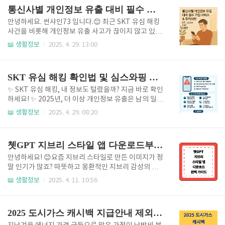
함께 신청하면 좋은 추가 혜택🔥 에너지바우처 제도와
킹) 사례까지 늘고 있고, 교통카드·금융 앱 등 여러 서비
통신사별 개인정보 유출 대비 필수 가입 서비스 & 주의사항 총정리
전기요금 ..
스도 유심과 연동되어 있어 자칫하면 인증이 안 돼 생활
에 큰 불편이 생길 수 있어요. 📵 오늘은 “이것 모르면
안녕하세요. 썬샤인73 입니다.😊 최근 SKT 유심 해킹
진짜 0원 된다”는 말이 과장이 아닐 만큼 중요한,유심
사건을 비롯해 개인정보 유출 사고가 끊이지 않고 있습
교체 전 반드시 알아야 할 준비사항을 정리해드립니다.
니다. 이제는 통신사에 상관없이 누구나 스스로를 지켜
📖 생활정보
2025. 4. 29. 13:00
이 글 한 편으로 깔끔하게 끝내 보세요! ✍️ 📌 유심 교체
야 하는 시대입니다. 오늘은 통신사별로 반드시 가입해
전에 꼭 확인해야 할 체크리스트 🎥 유심교체전 주의사
야 할 보안 서비스와 주의사항을 정리해 드리겠습니다.
항 영상유심칩 교체전 주의사항 (출처 : Y..
⚡ 통신사별 필수가입 신청 바로가기 🔒 SKT 이용자 필
SKT 유심 해킹 확인법 및 심스와핑 피해 예방법 총정리
수 조치 ✔️ 유심 보호 서비스 가입 – My T 앱 또는 고객
센터에서 신청✔️ 명의도용 방지 서비스 신청 – 타인 명
✨ SKT 유심 해킹, 내 정보도 털렸을까? 지금 바로 확인
의 개통 방지✔️ T아이디 계정 보안 강화 – 비밀번호 변
하세요! ✨ 2025년, 더 이상 개인정보 유출은 남의 일이
경 + 2단계 인증 설정✔️ 모르는 발신번호 차단 설정 –
아닙니다. 최근 SKT에서 발생한 유심(USIM) 정보 유출
📖 생활정보
2025. 4. 29. 08:20
스팸 및 사기성 통화 차단🔒 KT 이용자 필수 조치✔️ KT
사건은, 평범한 우리 모두를 직접 위협하는 현실이 되었
모바일 인증서 관리 강화 – 핀번호 설정 및 관리 필수✔️
습니다. 단순한 정보 유출이 아니라, 금융 범죄와 직결
명의보호 서비스 가입 – 내..
될 수 있는 심각한 사안입니다. 지금 이 순간, 내 정보는
쳇GPT 지브리 스타일 앱 다운로드부터 프롬프트 활용까지 🌿 완벽 가이드
과연 안전할까요? 🚨 🔍 SKT 유심 해킹 사건 요약 SKT
는 이번 유출 사건으로 약 2,300만 명 가입자의 개인정
안녕하세요! 😊요즘 지브리 스타일로 만든 이미지가 정
보가 노출된 것으로 밝혔습니다. 이름, 전화번호, 통신
말 인기가 많죠? 따뜻하고 몽환적인 지브리 감성의 사
서비스 관련 정보 등이 외부로 유출되었고, 이는 단순
진과 그림을 나만의 작품으로 만들 수 있는 방법, 궁금
📖 생활정보
2025. 4. 11. 10:56
스팸을 넘어 금융사기, 명의도용, 계정 탈취 등으로 이
하시죠? 📸 오늘은 안드로이드, iOS, 데스크톱까지! 기
어질 수 있습니다. 특히 유심이 복제되는 '심스와핑(SI
기별 추천 앱과 사용법, 무료/유료 앱 비교, 그리고 AI
M Swapping)' 공..
프롬프트까지 모두 정리했습니다. 이 글 하나로 지브리
2025 도시가스 캐시백 지급안내 제외대상 신청방법 정리
스타일 마스터가 되어보세요! 🎨✨ 1. 안드로이드용 지
브리 스타일 앱 📱 안드로이드 지브리앱 다운로드 SNO