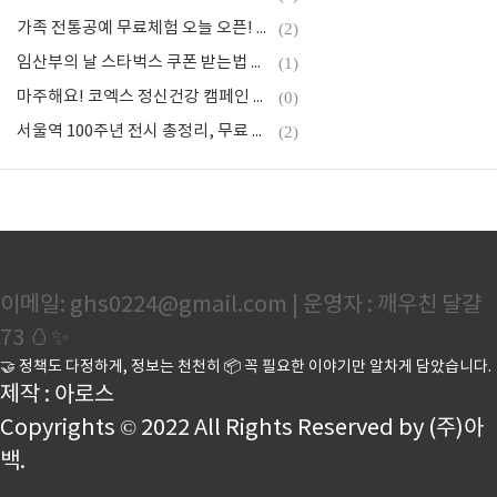
가족 전통공예 무료체험 오늘 오픈! 신청 방법
(2)
임산부의 날 스타벅스 쿠폰 받는법 총정리
(1)
마주해요! 코엑스 정신건강 캠페인 완벽 가이드
(0)
서울역 100주년 전시 총정리, 무료 관람 꿀팁까지
(2)
이메일: ghs0224@gmail.com | 운영자 : 깨우친 달걀
73 🥚✨
🤝 정책도 다정하게, 정보는 천천히 📦 꼭 필요한 이야기만 알차게 담았습니다.
제작 : 아로스
Copyrights © 2022 All Rights Reserved by (주)아
백.