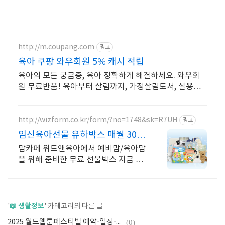
http://m.coupang.com
광고
육아 쿠팡 와우회원 5% 캐시 적립
육아의 모든 궁금증, 육아 정확하게 해결하세요. 와우회
원 무료반품! 육아부터 살림까지, 가정살림도서, 실용적
인 팁을 얻으세요. 로켓배송으로 빠르게!
http://wizform.co.kr/form/?no=1748&sk=R7UH
광고
임신육아선물 유하박스 매월 300
명 추첨
맘카페 위드앤육아에서 예비맘/육아맘
을 위해 준비한 무료 선물박스 지금 신
청가능 임산부부터 육아맘까지 누구나
신청가능
📖 생활정보
'
' 카테고리의 다른 글
2025 월드웹툰페스티벌 예약·일정·팝업 총정리
(0)