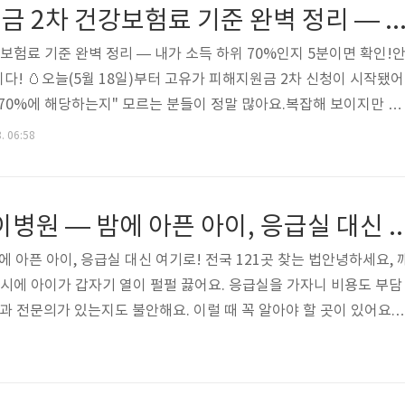
작!)• 혜택 ②: 시차시간 환급률 30%p 추가 인상 (최대 83.3..
고유가 피해지원금 2차 건강보험료 기준 완벽 정리 — 내가 소득 하위 70%인지 5분이
보험료 기준 완벽 정리 — 내가 소득 하위 70%인지 5분이면 확인!
다! 🥚오늘(5월 18일)부터 고유가 피해지원금 2차 신청이 시작됐어
위 70%에 해당하는지" 모르는 분들이 정말 많아요.복잡해 보이지만 기
년 3월에 납부한 건강보험료예요. 오늘 내 건강보험료를 확인하고 바로 
. 06:58
📌 핵심 요약• 판단 기준: 2026년 3월 납부 건강보험료 (본인부담
월 30일 주민등록표상 동일 세대• 2차 신청: 5월 18일(월) 09:00 ~ 7
신청 가능: 출생연도 끝자리 1·6• 5.23(토)부터 요일제 해제 ..
2026 달빛어린이병원 — 밤에 아픈 아이, 응급실 대신 여기로!
에 아픈 아이, 응급실 대신 여기로! 전국 121곳 찾는 법안녕하세요, 
10시에 아이가 갑자기 열이 펄펄 끓어요. 응급실을 가자니 비용도 부담
과 전문의가 있는지도 불안해요. 이럴 때 꼭 알아야 할 곳이 있어요. 
평일 야간과 주말·공휴일에도 소아과 전문의가 상주하며 아이를 진료
의료 취약지역 14곳에 추가로 운영되기 시작했어요. 지금 바로 우리 
세요 😊📌 달빛어린이병원 핵심 요약• 운영 주체: 보건복지부 지