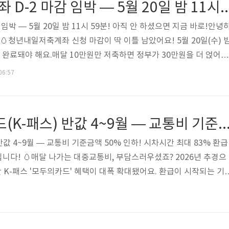
청년내일저축계좌 D-2 마감 임박 — 5월 20일 밤 11시 59분!
임박 — 5월 20일 밤 11시 59분! 아직 안 하셨으면 지금 바로!안녕
🥚청년내일저축계좌 신청 마감이 딱 이틀 남았어요! 5월 20일(수) 
이 완료돼야 해요.매달 10만원만 저축하면 정부가 30만원을 더 얹어서
 받을 수 있는 기회예요. 조건 되는데 아직 신청 안 하셨다면 지금 당장
06:57
까지 D-2!신청 마감: 2026년 5월 20일(수) 밤 23시 59분 59초⚠️ 
월 21일 0시 넘어서 제출하면 마감 이후 처리!오늘 저녁에 여유 있게 
✅ 신청 자격 — 마지막으로 확인!☑ 만 15~39세 (..
2026 모두의카드(K-패스) 반값 4~9월 — 교통비 기준금액 50% 인하! 시차시간 최대
반값 4~9월 — 교통비 기준금액 50% 인하! 시차시간 최대 83% 환급
니다! 🥚매달 나가는 대중교통비, 부담스러우셨죠? 2026년 추경으
간 K-패스 '모두의카드' 혜택이 대폭 확대됐어요. 환급이 시작되는 기
, 시차시간에 이용하면 최대 83.3%까지 환급받을 수 있어요! 이미 
 신청 없이 자동으로 혜택이 더 커져 있어요 😊📌 2026 모두의카드
026년 4월 ~ 9월 (6개월 / 추경 반영)• 혜택 ①: 정액제 기준금액 5