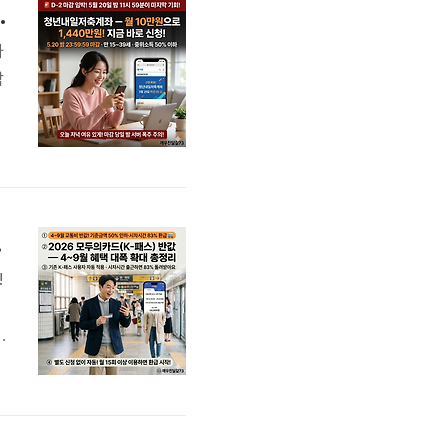
 아직 안 하셨으면 지금 바로!
하
밤
2
신
 83% 환급!
!
준
K