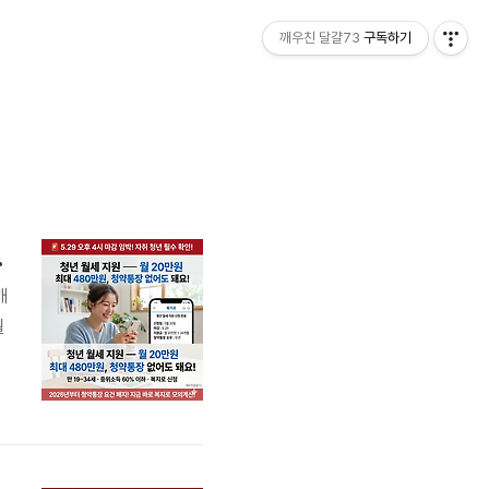
깨우친 달걀73
구독하기
장 없어도 돼요!
깨
월
k