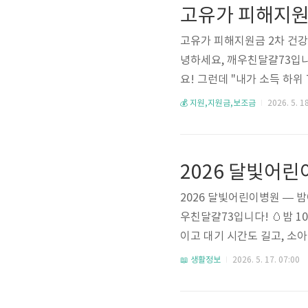
0% 인하 (절반만 써도 환급 시
고유가 피해지원금 2차 건강
녕하세요, 깨우친달걀73입니
요! 그런데 "내가 소득 하
준은 딱 하나예요. 2026
💰 지원,지원금,보조금
2026. 5. 18
청 가능한지 체크해보세요 😊
기준)• 가구 기준: 2026년 3
월 3일(금) 18:00• 5.18 
2026 달빛어린이병원 — 밤
우친달걀73입니다! 🥚밤 
이고 대기 시간도 길고, 소아
로 달빛어린이병원이에요! 
📖 생활정보
2026. 5. 17. 07:00
해줘요. 2026년에는 소아 
근처 달빛어린이병원을 찾아두