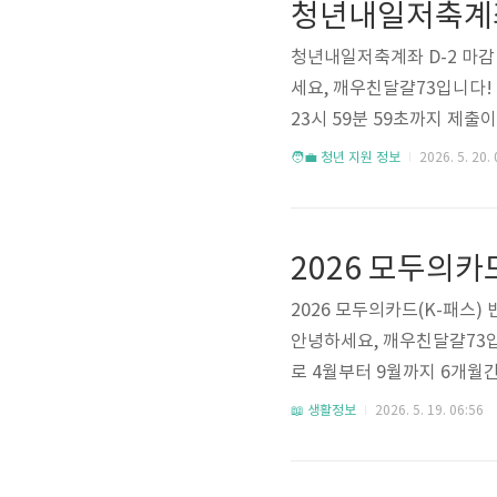
청년내일저축계좌 D-2 마감 
세요, 깨우친달걀73입니다! 
23시 59분 59초까지 제출
3년 후 1,440만원+이자를
🧑‍💼 청년 지원 정보
2026. 5. 20. 
복지로 접속하세요! 😊🚨 마감
3시 59분까지 로그인 후 5
청 완료하는 게 가장 안전해요!
2026 모두의카드(K-패스) 
안녕하세요, 깨우친달걀73입
로 4월부터 9월까지 6개월
금액이 절반으로 뚝 떨어졌고
📖 생활정보
2026. 5. 19. 06:56
-패스 쓰고 있는 분들은 별도
반값 핵심 요약• 적용 기간: 2