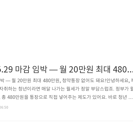
청년 월세 지원 5.29 마감 임박 — 월 20만원 최대 480만원, 청약통
임박 — 월 20만원 최대 480만원, 청약통장 없어도 돼요!안녕하세요, 
 자취하는 청년이라면 매달 나가는 월세가 정말 부담스럽죠. 정부가 
, 총 480만원을 통장으로 직접 넣어주는 제도가 있어요. 바로 청년 월
터 상시 계속 사업으로 전환됐고, 청약통장 요건도 폐지됐어요! 그런데
06:50
일(금) 오후 4시예요.딱 일주일도 안 남았어요. 지금 바로 확인해보세
 마감: 2026년 5월 29일(금) 오후 4시온라인: 복지로(bokjiro.go.
)오프라인: 거주지 시·군·구청 주거복지과 방문📌 핵심 요약• 지..