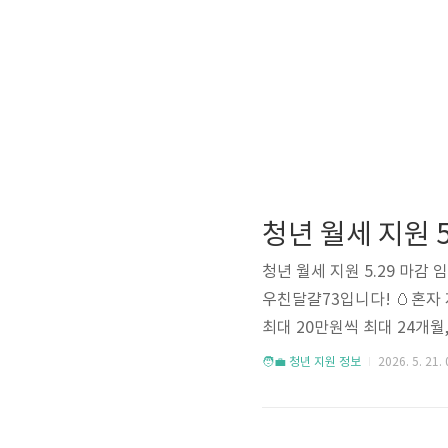
청년 월세 지원 5.29 마감 
우친달걀73입니다! 🥚혼자
최대 20만원씩 최대 24개월
세 지원이에요. 2026년부
🧑‍💼 청년 지원 정보
2026. 5. 21. 
상반기 신청 마감이 5월 29
요 😊🚨 마감 임박!상반기 신청
r) / 마이홈포털(마이홈.kr