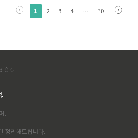
앱 푸시도 발송 안 함!• 포털 검색 시 광고로 뜨는 피싱사이트 주의!• 스
1
2
3
4
···
70
3 🥚✨
백.
며,
보만 정리해드립니다.