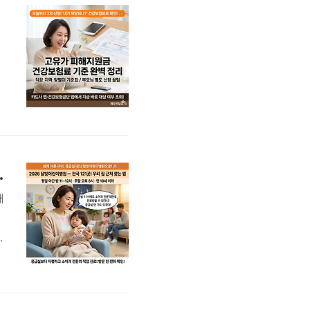
면 확인!
안
신
금
 전국 121곳 찾는 법
깨
바
집
정