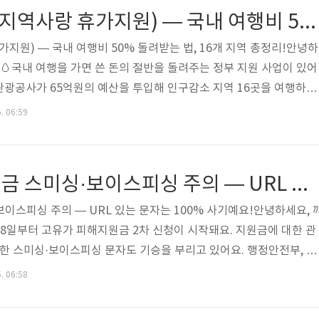
: 121개소 운영 중 (2026년 기준)• 2026년 추가: 취약지역 14개
2026 반값여행(지역사랑 휴가지원) — 국내 여행비 50% 돌려받는 법, 16개 지역 총정리!
가지원) — 국내 여행비 50% 돌려받는 법, 16개 지역 총정리!안녕하
 🥚국내 여행을 가면 쓴 돈의 절반을 돌려주는 정부 지원 사업이 있어
광공사가 65억원의 예산을 투입해 인구감소 지역 16곳을 여행하면
역사랑상품권으로 환급해줘요! 개인 최대 10만원, 2인 이상 팀은 최
. 06:59
기 전에 반드시 사전 신청과 승인을 받아야 환급이 돼요. 이것 하나가 
 2026 반값여행 핵심 요약• 정식 명칭: 지역사랑 휴가지원 (반값여행)
광공사 / 예산 65억원• 대상: 만 18세 이상 누구나• 혜택: 여행비 
고유가 피해지원금 스미싱·보이스피싱 주의 — URL 있는 문자는 100% 사기예요!
이스피싱 주의 — URL 있는 문자는 100% 사기예요!안녕하세요, 
 18일부터 고유가 피해지원금 2차 신청이 시작돼요. 지원금에 대한 관
용한 스미싱·보이스피싱 문자도 기승을 부리고 있어요. 행정안전부, 이
터넷진흥원) 모두 강력하게 경고하고 있어요. 핵심은 딱 하나예요. "정
. 06:58
이 포함된 문자를 절대 보내지 않아요!" 이것만 알아도 사기 피해를 
요약 — 이것만 기억하세요!• 정부·카드사·지역화폐사: URL 포함 문자 