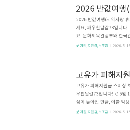
소아 야간·휴일 진료 병원• 전국
4~5월 순차 ..
2026 반값여행(지역사랑 휴
세요, 깨우친달걀73입니다!
요. 문화체육관광부와 한국관
여행비의 50%를 모바일 지
💰 지원,지원금,보조금
2026. 5. 16
20만원이에요. 단, 여행 가
장 중요한 포인트예요 😊📌
주관: 문화체육관광부 + 한국관
0% 환급 (..
고유가 피해지원금 스미싱·보
우친달걀73입니다! 🥚5월
심이 높아진 만큼, 이를 악
동통신 3사, KISA(한국인
💰 지원,지원금,보조금
2026. 5. 15
·카드사·지역화폐사는 URL
을 수 있어요 😊📌 핵심 