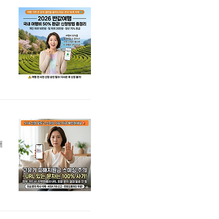
소
대
가
•
5
깨
부
막
절